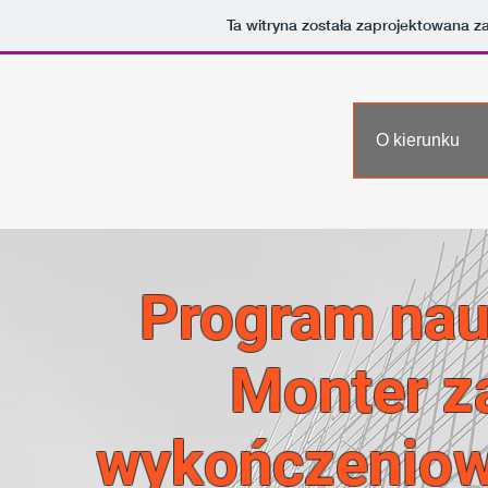
Ta witryna została zaprojektowana 
O kierunku
Program nau
Monter z
wykończeniow